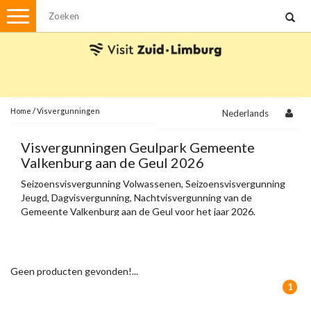
Menu
Wandelen
Stadswandelingen
Fietsen
Met de auto
Home
/
Visvergunningen
Nederlands
Visvergunningen
Visvergunningen Geulpark Gemeente
Valkenburg aan de Geul 2026
Brochures en kaarten
Seizoensvisvergunning Volwassenen, Seizoensvisvergunning
Jeugd, Dagvisvergunning, Nachtvisvergunning van de
Plattegronden
Uit de streek
Gemeente Valkenburg aan de Geul voor het jaar 2026.
Spellen
Streekpakketten
Geen producten gevonden!...
Kerstpakketten
1
Ansichtkaarten