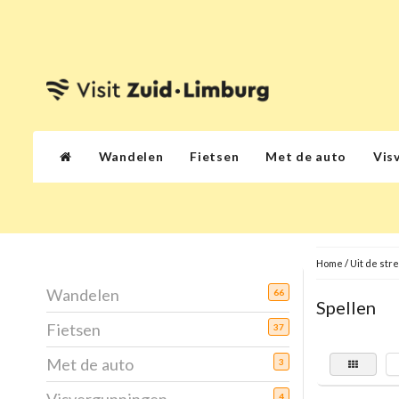
Wandelen
Fietsen
Met de auto
Vis
Home
/
Uit de str
Wandelen
66
Spellen
Fietsen
37
Met de auto
3
4