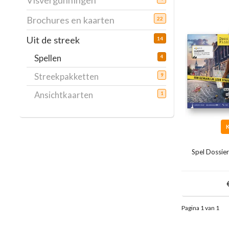
Visvergunningen
Brochures en kaarten
22
Uit de streek
14
Spellen
4
Streekpakketten
9
Ansichtkaarten
1
Spel Dossier
Pagina 1 van 1