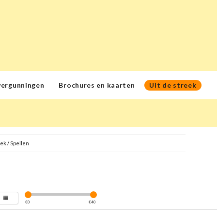
vergunningen
Brochures en kaarten
Uit de streek
eek
/
Spellen
€
0
€
40