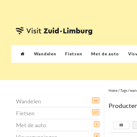
Wandelen
Fietsen
Met de auto
Vis
Home
/
Tags
/
wan
Wandelen
66
Producten
Fietsen
37
Met de auto
3
4