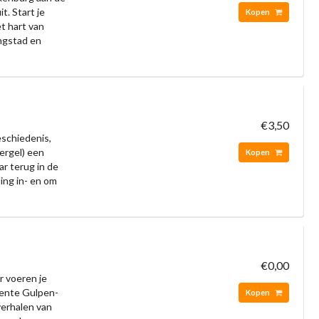
t. Start je
Kopen
et hart van
ngstad en
€3,50
schiedenis,
ergel) een
Kopen
ar terug in de
ling in- en om
€0,00
r voeren je
ente Gulpen-
Kopen
verhalen van