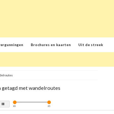
vergunningen
Brochures en kaarten
Uit de streek
delroutes
 getagd met wandelroutes
€
0
€
5