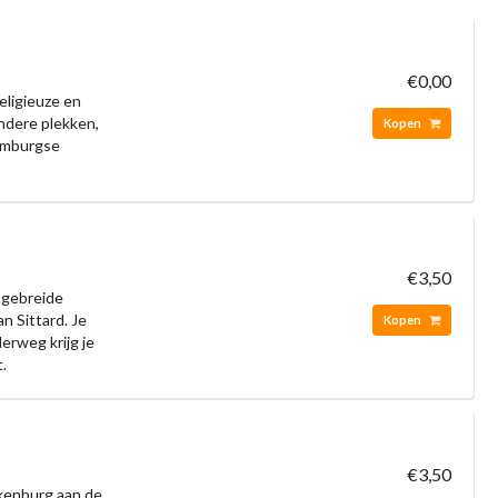
€0,00
eligieuze en
ondere plekken,
Kopen
Limburgse
€3,50
tgebreide
n Sittard. Je
Kopen
erweg krijg je
t.
€3,50
lkenburg aan de