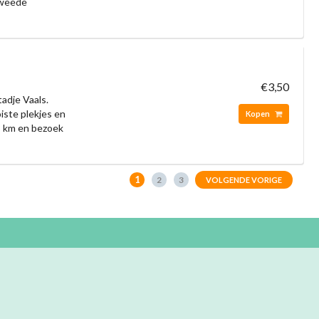
Tweede
€3,50
adje Vaals.
iste plekjes en
Kopen
8 km en bezoek
1
2
3
VOLGENDE VORIGE