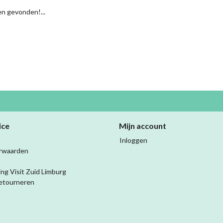
n gevonden!...
ice
Mijn account
Inloggen
rwaarden
ing Visit Zuid Limburg
etourneren