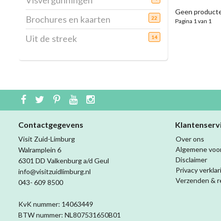
Visvergunningen
Geen producte
Brochures en kaarten
22
Pagina 1 van 1
Uit de streek
14
Contactgegevens
Klantenserv
Visit Zuid-Limburg
Over ons
Algemene voo
Walramplein 6
Disclaimer
6301 DD Valkenburg a/d Geul
Privacy verklar
info@visitzuidlimburg.nl
Verzenden & r
043- 609 8500
KvK nummer: 14063449
BTW nummer: NL807531650B01