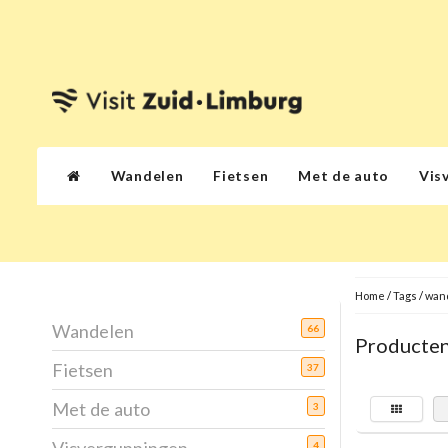
Wandelen
Fietsen
Met de auto
Vis
Home
/
Tags
/
wan
Wandelen
66
Producten
Fietsen
37
Met de auto
3
4