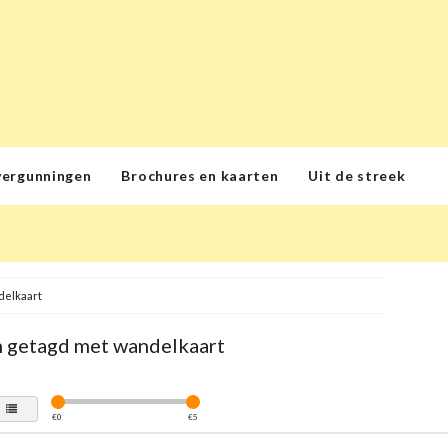
vergunningen
Brochures en kaarten
Uit de streek
delkaart
 getagd met wandelkaart
€
0
€
5