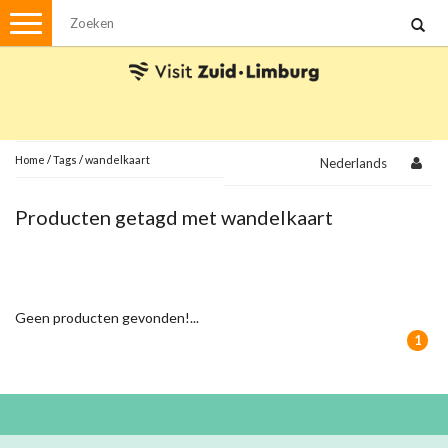
Menu
Wandelen
Stadswandelingen
Fietsen
Met de auto
Home
/
Tags
/
wandelkaart
Nederlands
Visvergunningen
Producten getagd met wandelkaart
Brochures en kaarten
Plattegronden
Uit de streek
Geen producten gevonden!...
Spellen
1
Streekpakketten
Kerstpakketten
Ansichtkaarten