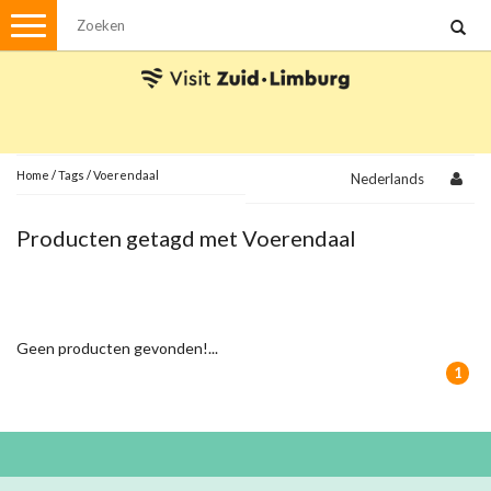
Menu
Wandelen
Stadswandelingen
Fietsen
Met de auto
Home
/
Tags
/
Voerendaal
Nederlands
Visvergunningen
Producten getagd met Voerendaal
Brochures en kaarten
Plattegronden
Uit de streek
Geen producten gevonden!...
Spellen
1
Streekpakketten
Kerstpakketten
Ansichtkaarten