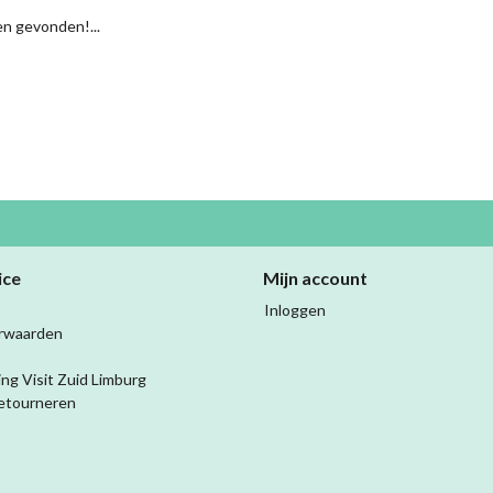
n gevonden!...
ice
Mijn account
Inloggen
rwaarden
ing Visit Zuid Limburg
etourneren