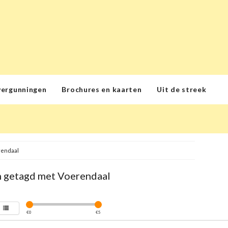
vergunningen
Brochures en kaarten
Uit de streek
rendaal
 getagd met Voerendaal
€
0
€
5