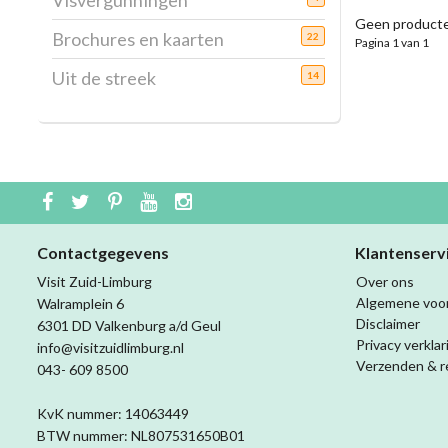
Visvergunningen
Geen producte
Brochures en kaarten
22
Pagina 1 van 1
Uit de streek
14
Contactgegevens
Klantenserv
Visit Zuid-Limburg
Over ons
Algemene voo
Walramplein 6
Disclaimer
6301 DD Valkenburg a/d Geul
Privacy verklar
info@visitzuidlimburg.nl
Verzenden & r
043- 609 8500
KvK nummer: 14063449
BTW nummer: NL807531650B01