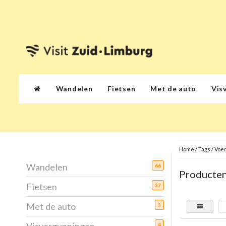
Wandelen
Fietsen
Met de auto
Vis
Home
/
Tags
/
Voe
Wandelen
66
Producten
Fietsen
37
Met de auto
3
4