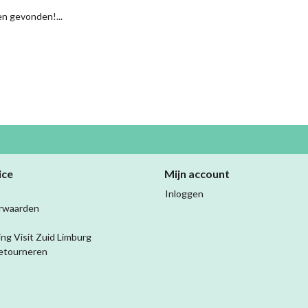
n gevonden!...
ice
Mijn account
Inloggen
rwaarden
ing Visit Zuid Limburg
etourneren