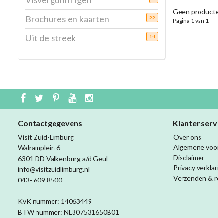
Visvergunningen
Geen producte
Brochures en kaarten
22
Pagina 1 van 1
Uit de streek
14
Contactgegevens
Klantenserv
Visit Zuid-Limburg
Over ons
Algemene voo
Walramplein 6
Disclaimer
6301 DD Valkenburg a/d Geul
Privacy verklar
info@visitzuidlimburg.nl
Verzenden & r
043- 609 8500
KvK nummer: 14063449
BTW nummer: NL807531650B01