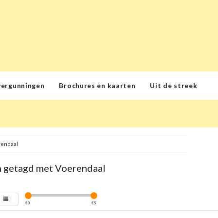
vergunningen
Brochures en kaarten
Uit de streek
rendaal
 getagd met Voerendaal
€
0
€
5