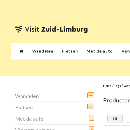
Wandelen
Fietsen
Met de auto
Vis
Home
/
Tags
/
Voe
Wandelen
66
Producten
Fietsen
37
Met de auto
3
4