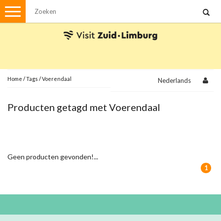
Menu
Wandelen
Stadswandelingen
Fietsen
Met de auto
Home
/
Tags
/
Voerendaal
Nederlands
Visvergunningen
Producten getagd met Voerendaal
Brochures en kaarten
Plattegronden
Uit de streek
Geen producten gevonden!...
Spellen
1
Streekpakketten
Kerstpakketten
Ansichtkaarten