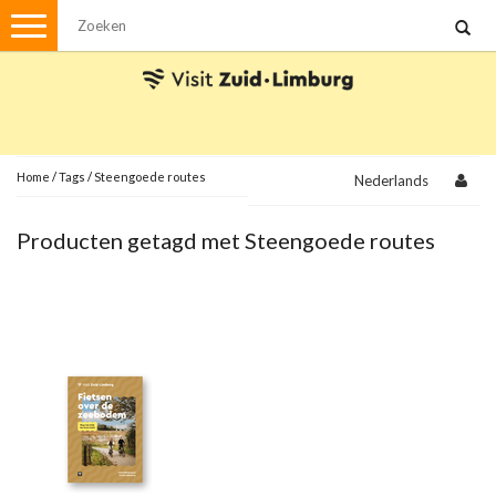
Menu
Wandelen
Stadswandelingen
Fietsen
Met de auto
Home
/
Tags
/
Steengoede routes
Nederlands
Visvergunningen
Producten getagd met Steengoede routes
Brochures en kaarten
Plattegronden
Uit de streek
Spellen
Streekpakketten
Kerstpakketten
Ansichtkaarten