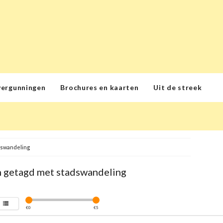
vergunningen
Brochures en kaarten
Uit de streek
dswandeling
 getagd met stadswandeling
€
0
€
5