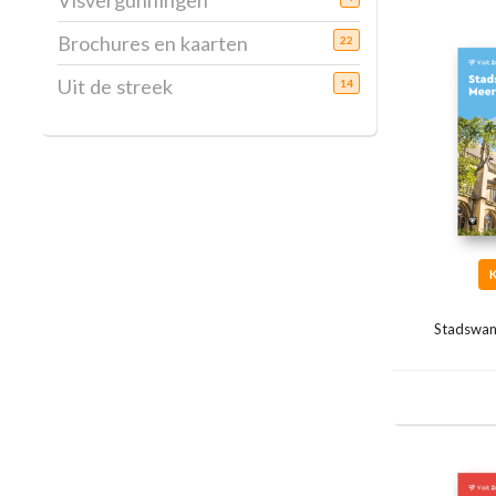
Visvergunningen
Brochures en kaarten
22
Uit de streek
14
Stadswan