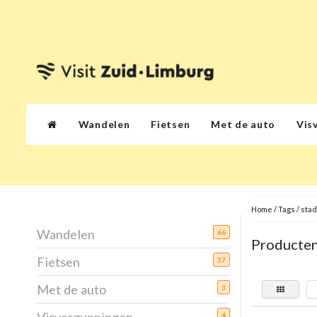
Wandelen
Fietsen
Met de auto
Vis
Home
/
Tags
/
sta
Wandelen
66
Producten
Fietsen
37
Met de auto
3
4