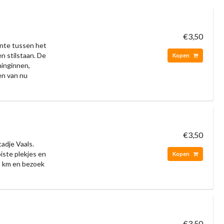
€3,50
nte tussen het
n stilstaan. De
Kopen
ninginnen,
en van nu
€3,50
adje Vaals.
iste plekjes en
Kopen
8 km en bezoek
€3,50