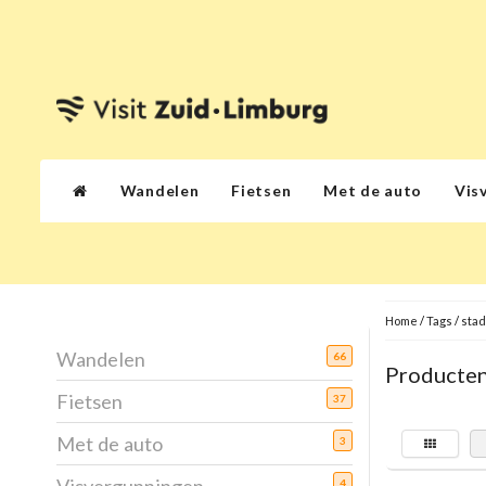
Wandelen
Fietsen
Met de auto
Vis
Home
/
Tags
/
sta
Wandelen
66
Producten
Fietsen
37
Met de auto
3
4