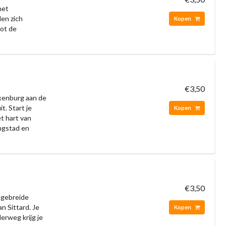
het
en zich
Kopen
ot de
€3,50
lkenburg aan de
t. Start je
Kopen
et hart van
ngstad en
€3,50
tgebreide
n Sittard. Je
Kopen
erweg krijg je