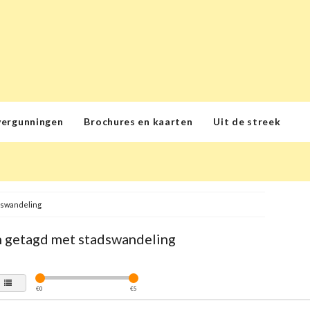
vergunningen
Brochures en kaarten
Uit de streek
dswandeling
 getagd met stadswandeling
€
0
€
5