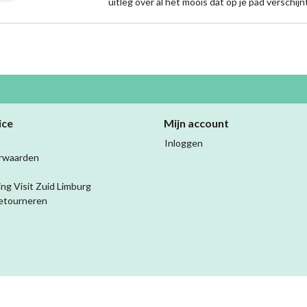
uitleg over al het moois dat op je pad verschijn
ice
Mijn account
Inloggen
rwaarden
ing Visit Zuid Limburg
etourneren