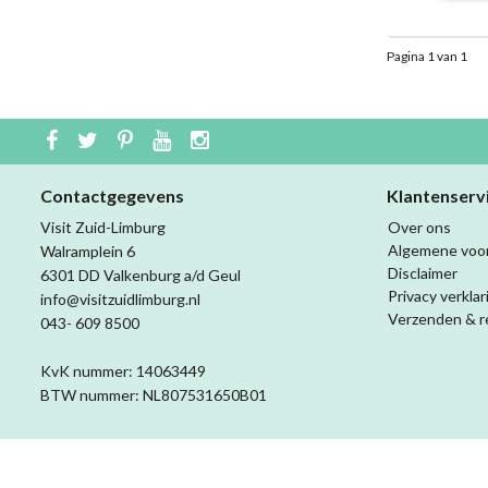
Pagina 1 van 1
Contactgegevens
Klantenserv
Visit Zuid-Limburg
Over ons
Algemene voo
Walramplein 6
Disclaimer
6301 DD Valkenburg a/d Geul
Privacy verklar
info@visitzuidlimburg.nl
Verzenden & r
043- 609 8500
KvK nummer: 14063449
BTW nummer: NL807531650B01