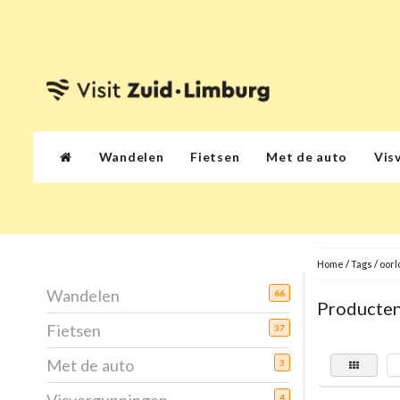
Wandelen
Fietsen
Met de auto
Vis
Home
/
Tags
/
oorl
Wandelen
66
Producten
Fietsen
37
Met de auto
3
4