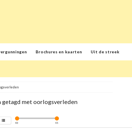
vergunningen
Brochures en kaarten
Uit de streek
ogsverleden
 getagd met oorlogsverleden
€
0
€
5