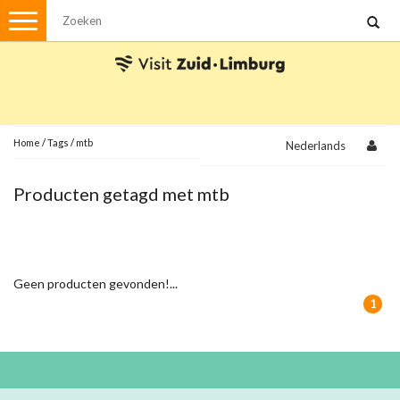
Menu
Wandelen
Stadswandelingen
Fietsen
Met de auto
Home
/
Tags
/
mtb
Nederlands
Visvergunningen
Producten getagd met mtb
Brochures en kaarten
Plattegronden
Uit de streek
Geen producten gevonden!...
Spellen
1
Streekpakketten
Kerstpakketten
Ansichtkaarten