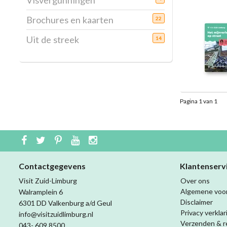
Visvergunningen
Brochures en kaarten
22
Uit de streek
14
Pagina 1 van 1
Contactgegevens
Klantenserv
Visit Zuid-Limburg
Over ons
Algemene voo
Walramplein 6
Disclaimer
6301 DD Valkenburg a/d Geul
Privacy verklar
info@visitzuidlimburg.nl
Verzenden & r
043- 609 8500