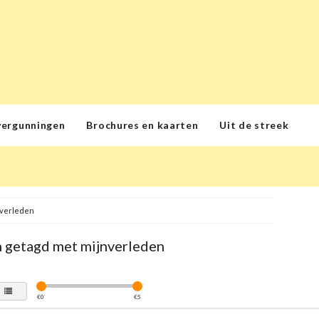
vergunningen
Brochures en kaarten
Uit de streek
nverleden
 getagd met mijnverleden
€
0
€
5