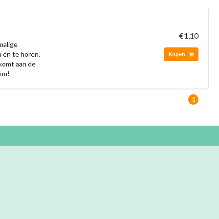
€1,10
malige
n én te horen.
Kopen
 komt aan de
 km!
1