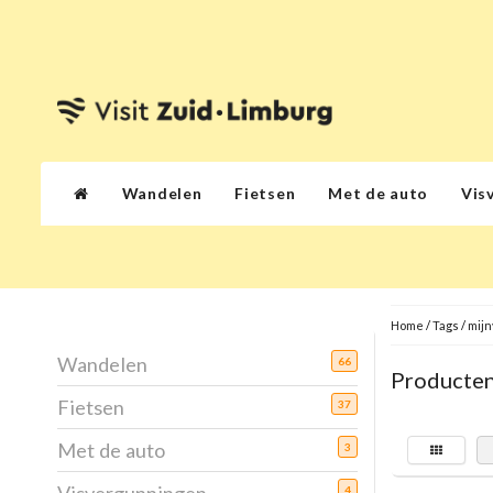
Wandelen
Fietsen
Met de auto
Vis
Home
/
Tags
/
mij
Wandelen
66
Producten
Fietsen
37
Met de auto
3
4