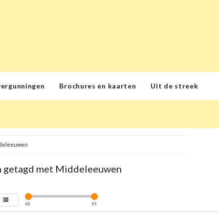
vergunningen
Brochures en kaarten
Uit de streek
deleeuwen
 getagd met Middeleeuwen
€
0
€
5