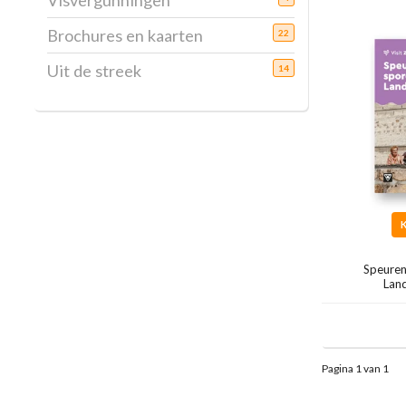
Visvergunningen
Brochures en kaarten
22
Uit de streek
14
Speuren
Land
Pagina 1 van 1