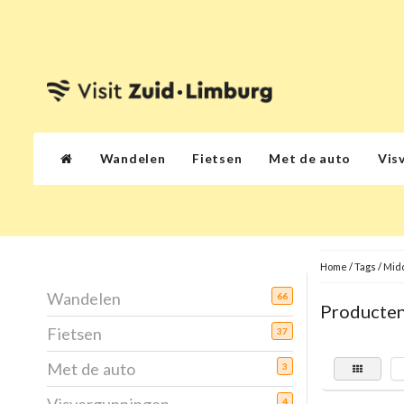
Wandelen
Fietsen
Met de auto
Vis
Home
/
Tags
/
Mid
Wandelen
66
Producten
Fietsen
37
Met de auto
3
4