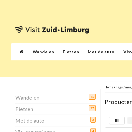
Wandelen
Fietsen
Met de auto
Vis
Home
/
Tags
/
mer
Wandelen
66
Producten
Fietsen
37
Met de auto
3
4