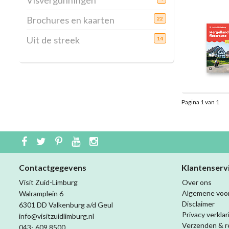
Visvergunningen
Brochures en kaarten
22
Uit de streek
14
Pagina 1 van 1
Contactgegevens
Klantenserv
Visit Zuid-Limburg
Over ons
Algemene voo
Walramplein 6
Disclaimer
6301 DD Valkenburg a/d Geul
Privacy verklar
info@visitzuidlimburg.nl
Verzenden & r
043- 609 8500