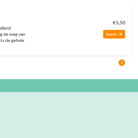
€5,50
elland
ig de weg van
Kopen
ets de gehele
1