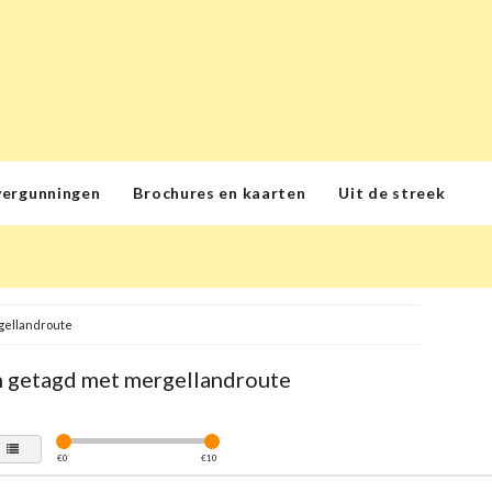
vergunningen
Brochures en kaarten
Uit de streek
gellandroute
 getagd met mergellandroute
€
0
€
10