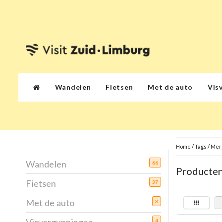
Wandelen
Fietsen
Met de auto
Vis
Home
/
Tags
/
Merg
Wandelen
66
Producten
Fietsen
37
Met de auto
3
4