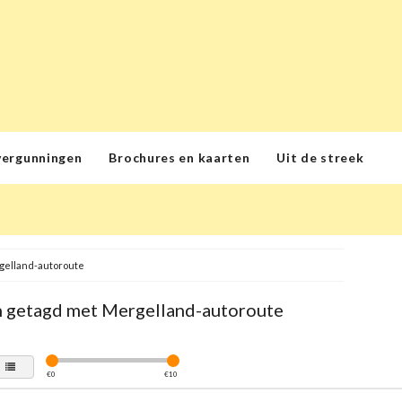
vergunningen
Brochures en kaarten
Uit de streek
elland-autoroute
 getagd met Mergelland-autoroute
€
0
€
10