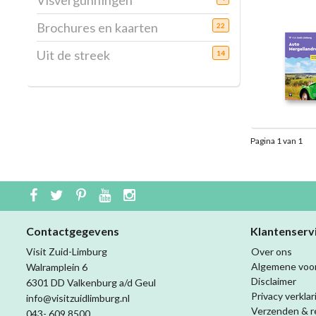
Visvergunningen
Brochures en kaarten
22
Uit de streek
14
Pagina 1 van 1
Contactgegevens
Klantenserv
Visit Zuid-Limburg
Over ons
Algemene voo
Walramplein 6
Disclaimer
6301 DD Valkenburg a/d Geul
Privacy verklar
info@visitzuidlimburg.nl
Verzenden & r
043- 609 8500