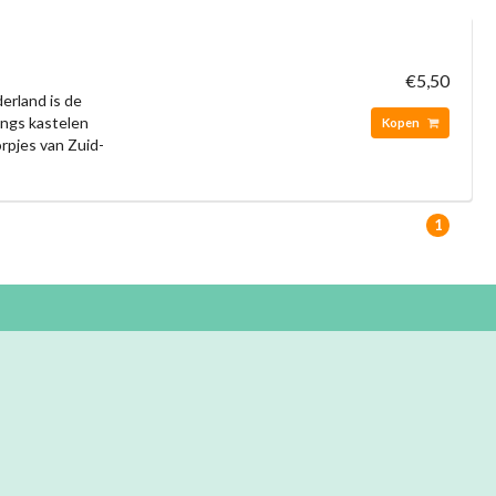
€5,50
erland is de
langs kastelen
Kopen
rpjes van Zuid-
1