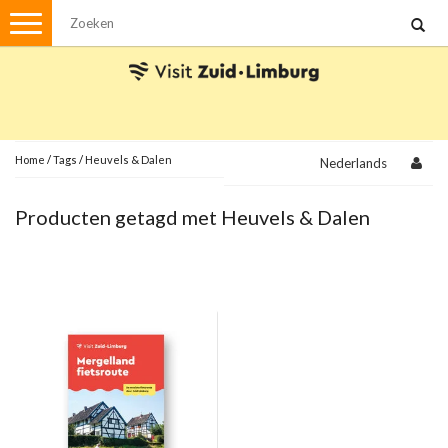
Menu
Wandelen
Stadswandelingen
Fietsen
Met de auto
Home
/
Tags
/
Heuvels & Dalen
Nederlands
Visvergunningen
Producten getagd met Heuvels & Dalen
Brochures en kaarten
Plattegronden
Uit de streek
Spellen
Streekpakketten
Kerstpakketten
Ansichtkaarten