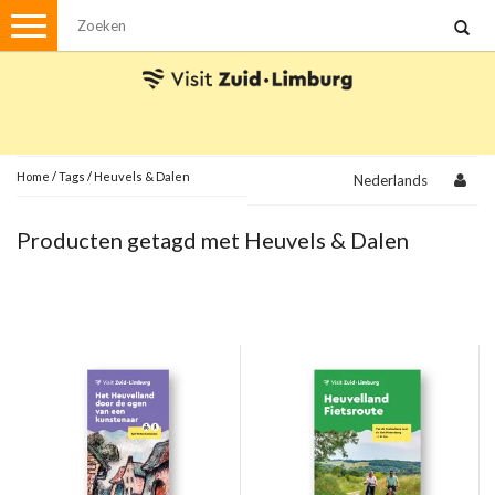
Menu
Wandelen
Stadswandelingen
Fietsen
Met de auto
Home
/
Tags
/
Heuvels & Dalen
Nederlands
Visvergunningen
Producten getagd met Heuvels & Dalen
Brochures en kaarten
Plattegronden
Uit de streek
Spellen
Streekpakketten
Kerstpakketten
Ansichtkaarten