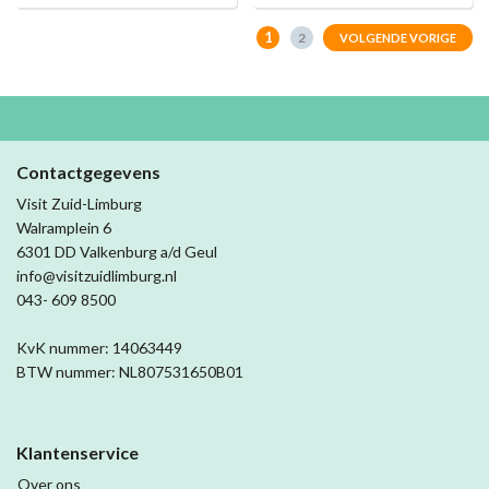
1
2
VOLGENDE VORIGE
Contactgegevens
Visit Zuid-Limburg
Walramplein 6
6301 DD Valkenburg a/d Geul
info@visitzuidlimburg.nl
043- 609 8500
KvK nummer: 14063449
BTW nummer: NL807531650B01
Klantenservice
Over ons