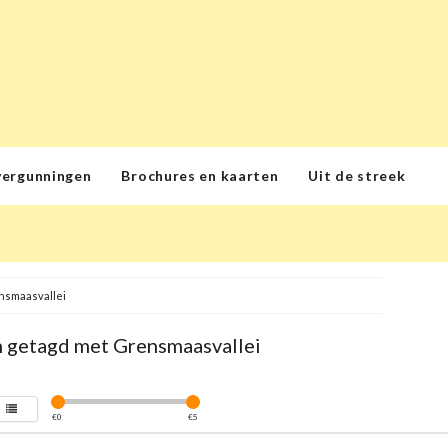
vergunningen
Brochures en kaarten
Uit de streek
nsmaasvallei
 getagd met Grensmaasvallei
€
0
€
5