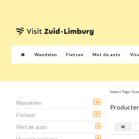
Wandelen
Fietsen
Met de auto
Vis
Home
/
Tags
/
Gre
Wandelen
66
Producten
Fietsen
37
Met de auto
3
4