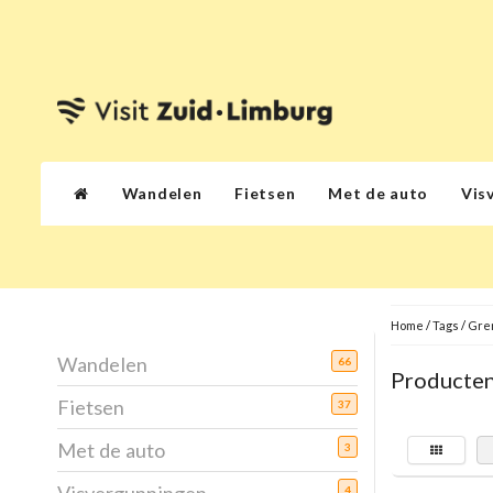
Wandelen
Fietsen
Met de auto
Vis
Home
/
Tags
/
Gre
Wandelen
66
Producten
Fietsen
37
Met de auto
3
4