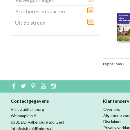
Visvergunningen
Brochures en kaarten
22
Uit de streek
14
Pagina 1 van 1
Contactgegevens
Klantenserv
Visit Zuid-Limburg
Over ons
Algemene voo
Walramplein 6
Disclaimer
6301 DD Valkenburg a/d Geul
Privacy verklar
info@visitzuidlimburg.nl