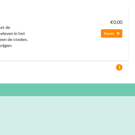
€0,00
met de
 beleven in het
Kopen
leen de steden,
krijgen
1