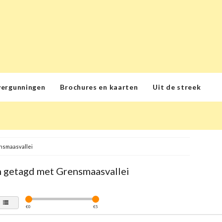
vergunningen
Brochures en kaarten
Uit de streek
nsmaasvallei
 getagd met Grensmaasvallei
€
0
€
5