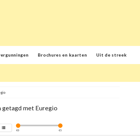
vergunningen
Brochures en kaarten
Uit de streek
gio
 getagd met Euregio
€
0
€
5