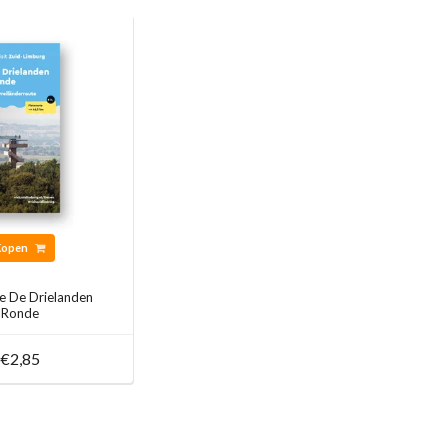
Kopen
te De Drielanden
Ronde
€2,85