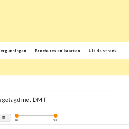
vergunningen
Brochures en kaarten
Uit de streek
T
n getagd met DMT
€
0
€
20