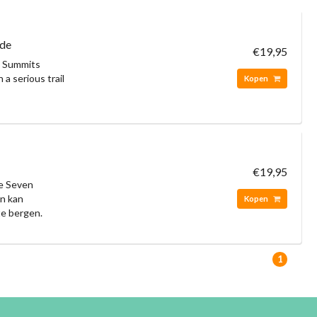
ide
€19,95
n Summits
 a serious trail
Kopen
€19,95
de Seven
en kan
Kopen
te bergen.
1