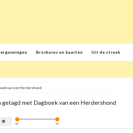
vergunningen
Brochures en kaarten
Uit de streek
boek van een Herdershond
 getagd met Dagboek van een Herdershond
€
0
€
5