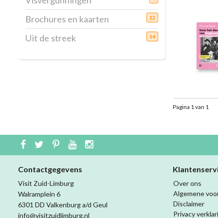
Visvergunningen
Brochures en kaarten
22
Uit de streek
14
Pagina 1 van 1
Contactgegevens
Klantenserv
Visit Zuid-Limburg
Over ons
Algemene voo
Walramplein 6
Disclaimer
6301 DD Valkenburg a/d Geul
Privacy verklar
info@visitzuidlimburg.nl