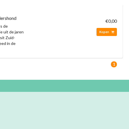
dershond
€0,00
gs de
e uit de jaren
Kopen
sit Zuid-
eed in de
1