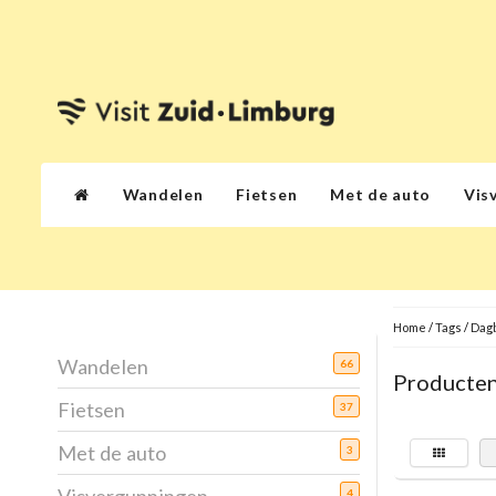
Wandelen
Fietsen
Met de auto
Vis
Home
/
Tags
/
Dag
Wandelen
66
Producten
Fietsen
37
Met de auto
3
4