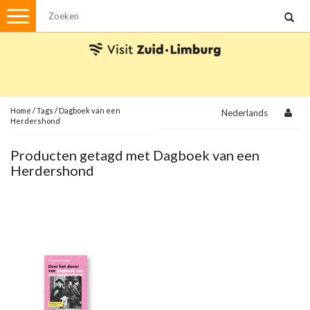
Menu
Wandelen
Stadswandelingen
Fietsen
Met de auto
Home
/
Tags
/
Dagboek van een
Nederlands
Herdershond
Visvergunningen
Producten getagd met Dagboek van een
Herdershond
Brochures en kaarten
Plattegronden
Uit de streek
Spellen
Streekpakketten
Kerstpakketten
Ansichtkaarten