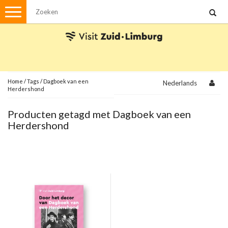
Menu
Wandelen
Stadswandelingen
Fietsen
Met de auto
Home
/
Tags
/
Dagboek van een
Nederlands
Herdershond
Visvergunningen
Producten getagd met Dagboek van een
Herdershond
Brochures en kaarten
Plattegronden
Uit de streek
Spellen
Streekpakketten
Kerstpakketten
Ansichtkaarten