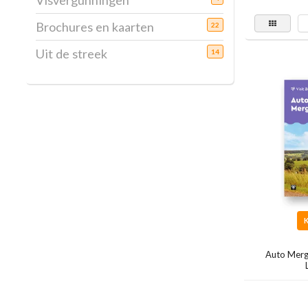
Visvergunningen
Brochures en kaarten
22
Uit de streek
14
Auto Merg