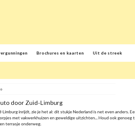
vergunningen
Brochures en kaarten
Uit de streek
to
auto door Zuid-Limburg
-Limburg inrijdt, zie je het al: dit stukje Nederland is net even anders. 
orpjes met vakwerkhuizen en geweldige uitzichten... Houd ook genoeg ti
een terrasje onderweg.