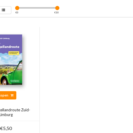
€
0
€
10
Kopen
ellandroute Zuid-
Limburg
€5,50