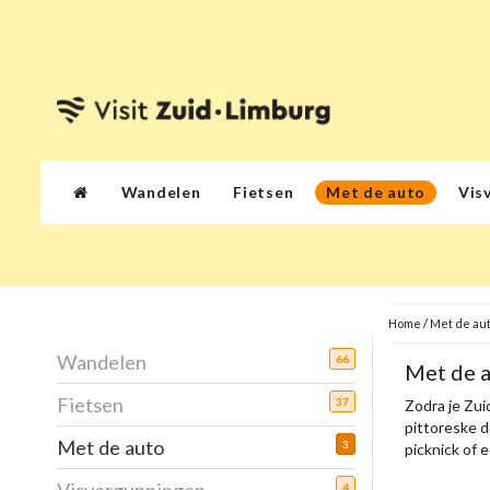
Wandelen
Fietsen
Met de auto
Vis
Home
/
Met de au
Wandelen
66
Met de 
Fietsen
37
Zodra je Zuid
pittoreske d
Met de auto
3
picknick of 
4