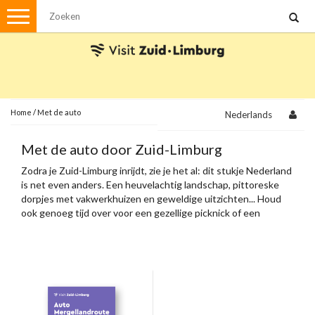
Menu
Wandelen
Stadswandelingen
Fietsen
Met de auto
Home
/
Met de auto
Nederlands
Visvergunningen
Met de auto door Zuid-Limburg
Zodra je Zuid-Limburg inrijdt, zie je het al: dit stukje Nederland
Brochures en kaarten
is net even anders. Een heuvelachtig landschap, pittoreske
dorpjes met vakwerkhuizen en geweldige uitzichten... Houd
Plattegronden
Uit de streek
ook genoeg tijd over voor een gezellige picknick of een
terrasje onderweg.
Spellen
Streekpakketten
Kerstpakketten
Ansichtkaarten