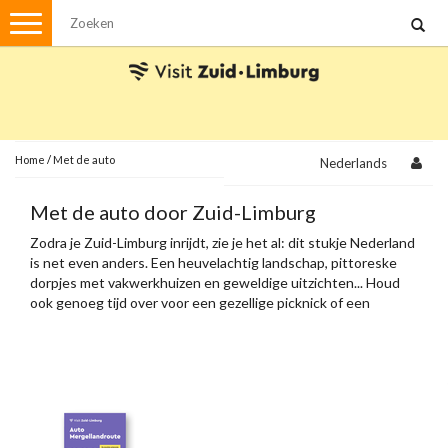
Menu
Wandelen
Stadswandelingen
Fietsen
Met de auto
Home
/
Met de auto
Nederlands
Visvergunningen
Met de auto door Zuid-Limburg
Zodra je Zuid-Limburg inrijdt, zie je het al: dit stukje Nederland
Brochures en kaarten
is net even anders. Een heuvelachtig landschap, pittoreske
dorpjes met vakwerkhuizen en geweldige uitzichten... Houd
Plattegronden
Uit de streek
ook genoeg tijd over voor een gezellige picknick of een
terrasje onderweg.
Spellen
Streekpakketten
Kerstpakketten
Ansichtkaarten