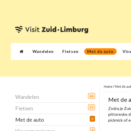
Wandelen
Fietsen
Met de auto
Vis
Home
/
Met de au
Wandelen
66
Met de 
Fietsen
37
Zodra je Zuid
pittoreske d
Met de auto
3
picknick of 
4