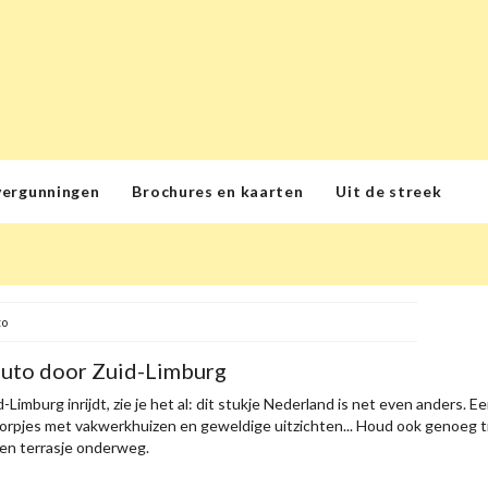
vergunningen
Brochures en kaarten
Uit de streek
to
auto door Zuid-Limburg
-Limburg inrijdt, zie je het al: dit stukje Nederland is net even anders. 
orpjes met vakwerkhuizen en geweldige uitzichten... Houd ook genoeg ti
een terrasje onderweg.