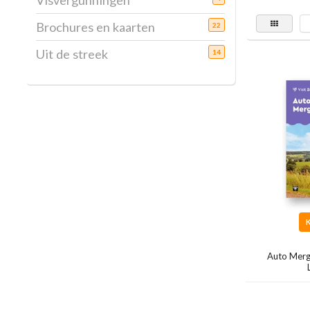
Visvergunningen
Brochures en kaarten
22
Uit de streek
14
Auto Merg