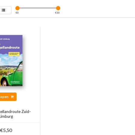
€
0
€
10
Kopen
ellandroute Zuid-
Limburg
€5,50