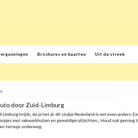
vergunningen
Brochures en kaarten
Uit de streek
to
auto door Zuid-Limburg
-Limburg inrijdt, zie je het al: dit stukje Nederland is net even anders. 
orpjes met vakwerkhuizen en geweldige uitzichten... Houd ook genoeg ti
een terrasje onderweg.