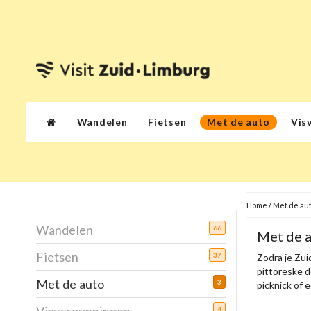
Wandelen
Fietsen
Met de auto
Vis
Home
/
Met de au
Wandelen
66
Met de 
Fietsen
37
Zodra je Zuid
pittoreske d
Met de auto
3
picknick of 
4