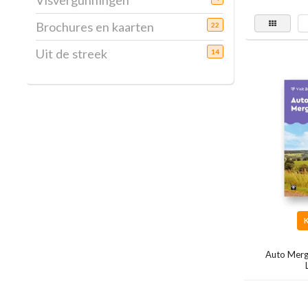
Visvergunningen
Brochures en kaarten
22
Uit de streek
14
Auto Merg