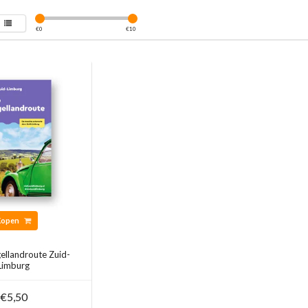
€
0
€
10
Kopen
ellandroute Zuid-
Limburg
€5,50