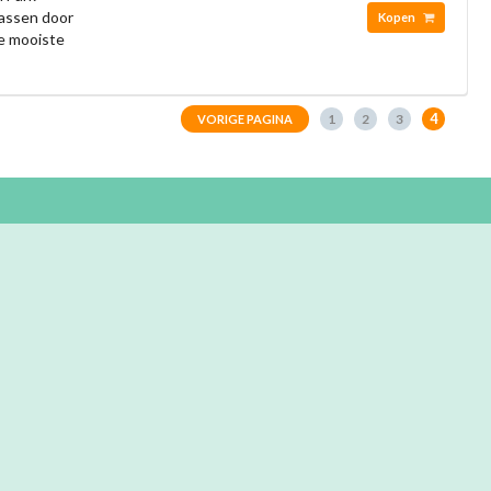
rassen door
Kopen
e mooiste
4
1
2
3
VORIGE PAGINA