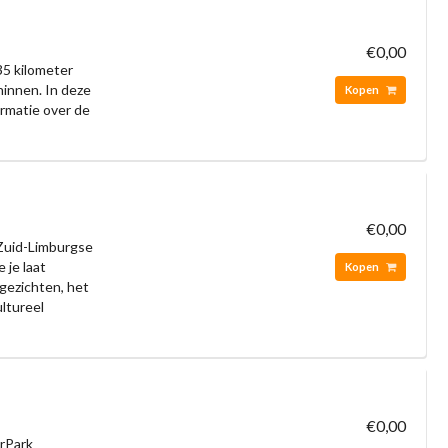
€0,00
35 kilometer
hinnen. In deze
Kopen
ormatie over de
€0,00
 Zuid-Limburgse
 je laat
Kopen
gezichten, het
ultureel
€0,00
erPark