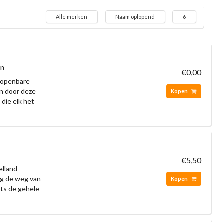
Alle merken
Naam oplopend
6
en
€0,00
e openbare
en door deze
Kopen
 die elk het
€5,50
elland
ig de weg van
Kopen
ets de gehele