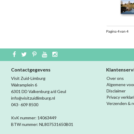
Pagina 4 van 4
Contactgegevens
Klantenserv
Visit Zuid-Limburg
Over ons
Algemene voo
Walramplein 6
Disclaimer
6301 DD Valkenburg a/d Geul
Privacy verklar
info@visitzuidlimburg.nl
Verzenden & r
043- 609 8500
KvK nummer: 14063449
BTW nummer: NL807531650B01