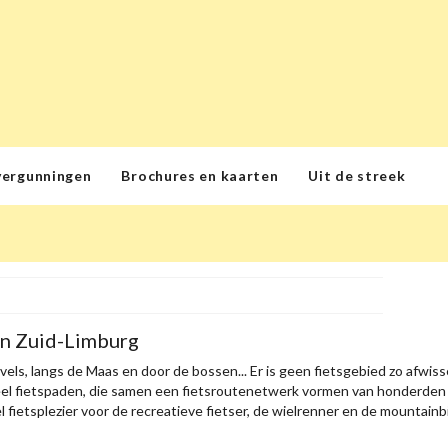
vergunningen
Brochures en kaarten
Uit de streek
in Zuid-Limburg
els, langs de Maas en door de bossen... Er is geen fietsgebied zo afwiss
el fietspaden, die samen een fietsroutenetwerk vormen van honderden k
l fietsplezier voor de recreatieve fietser, de wielrenner en de mountainbi