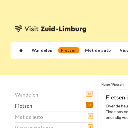
Wandelen
Fietsen
Met de auto
Vis
Home
/
Fietsen
Wandelen
66
Fietsen 
Fietsen
37
Over de heuv
Eindeloos ve
Met de auto
3
oneindig vee
4