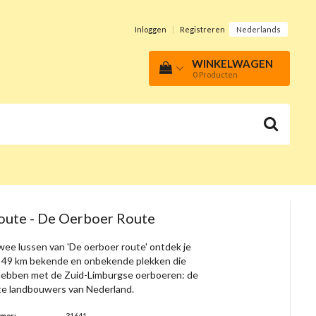
Inloggen
|
Registreren
Nederlands
WINKELWAGEN
0
Producten
oute - De Oerboer Route
wee lussen van 'De oerboer route' ontdek je
of 49 km bekende en onbekende plekken die
 hebben met de Zuid-Limburgse oerboeren: de
ste landbouwers van Nederland.
mmer:
31641