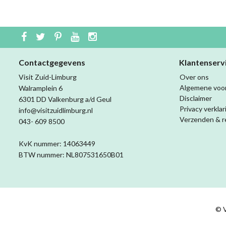
Contactgegevens
Klantenserv
Visit Zuid-Limburg
Over ons
Algemene voo
Walramplein 6
Disclaimer
6301 DD Valkenburg a/d Geul
Privacy verklar
info@visitzuidlimburg.nl
Verzenden & r
043- 609 8500
KvK nummer: 14063449
BTW nummer: NL807531650B01
© V