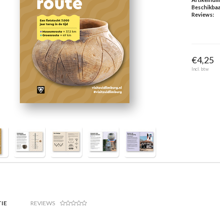
Beschikbaa
Reviews:
€4,25
Incl. btw
IE
REVIEWS