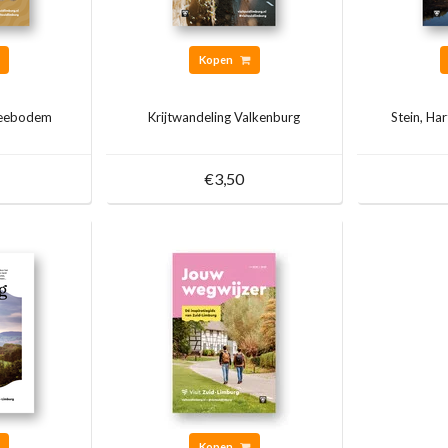
Kopen
Zeebodem
Krijtwandeling Valkenburg
Stein, Ha
€3,50
Kopen