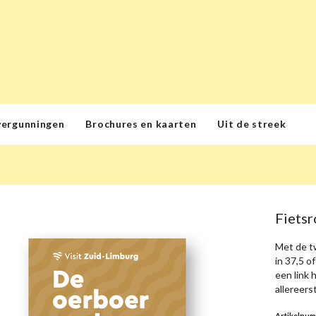
vergunningen
Brochures en kaarten
Uit de streek
Fietsr
Met de t
in 37,5 
een link
allereer
Artikelnu