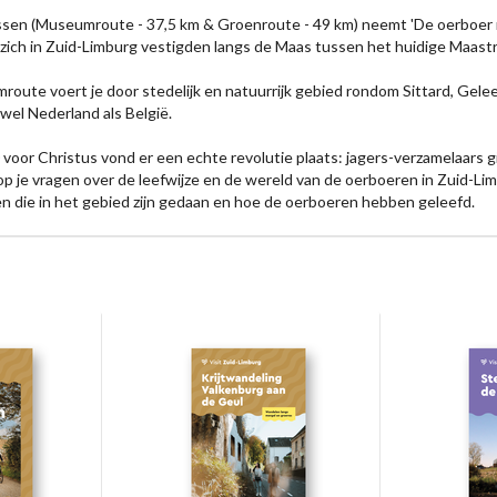
ssen (Museumroute - 37,5 km & Groenroute - 49 km) neemt 'De oerboer r
zich in Zuid-Limburg vestigden langs de Maas tussen het huidige Maastri
oute voert je door stedelijk en natuurrijk gebied rondom Sittard, Gele
wel Nederland als België.
voor Christus vond er een echte revolutie plaats: jagers-verzamelaars gi
p je vragen over de leefwijze en de wereld van de oerboeren in Zuid-Li
n die in het gebied zijn gedaan en hoe de oerboeren hebben geleefd.