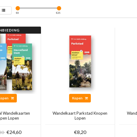
€
0
€
25
NBIEDING
Kopen
Kopen
l Wandelkaarten
Wandelkaart Parkstad Knopen
Wande
pen Lopen
Lopen
€24,60
€8,20
,80