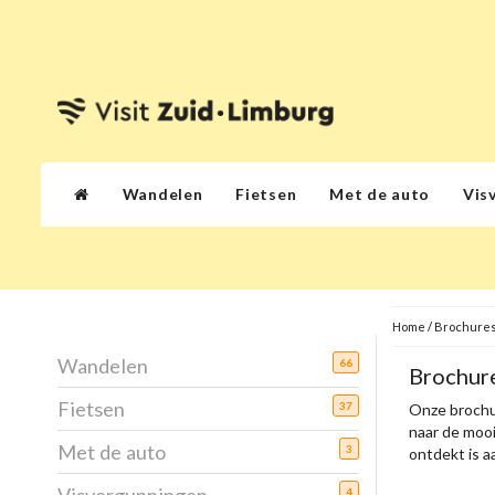
Wandelen
Fietsen
Met de auto
Vis
Home
/
Brochures
Wandelen
66
Brochure
Fietsen
37
Onze brochur
naar de moois
Met de auto
3
ontdekt is a
4