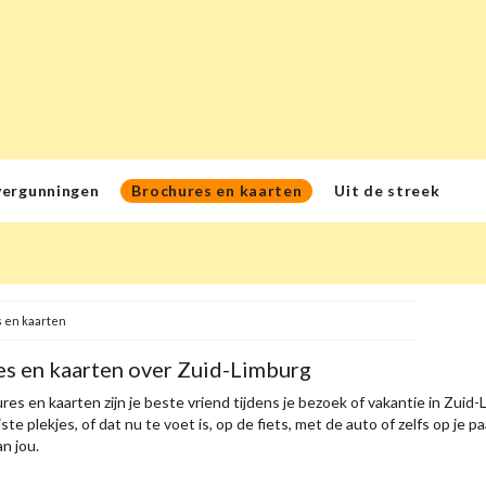
vergunningen
Brochures en kaarten
Uit de streek
 en kaarten
s en kaarten over Zuid-Limburg
es en kaarten zijn je beste vriend tijdens je bezoek of vakantie in Zui
te plekjes, of dat nu te voet is, op de fiets, met de auto of zelfs op je 
an jou.