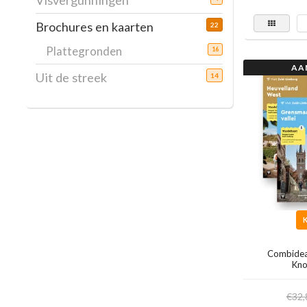
Visvergunningen
Brochures en kaarten
22
Plattegronden
16
AA
Uit de streek
14
Combidea
Kno
€32