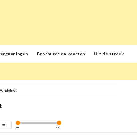
vergunningen
Brochures en kaarten
Uit de streek
Wandelnet
t
€
0
€
20