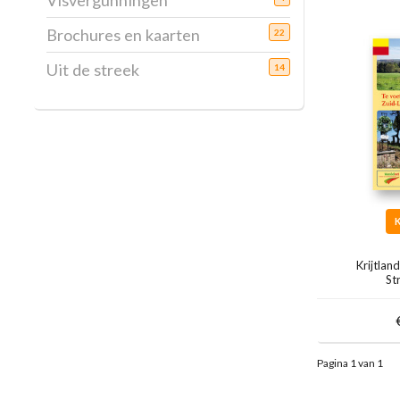
Visvergunningen
Brochures en kaarten
22
Uit de streek
14
Krijtla
St
Pagina 1 van 1