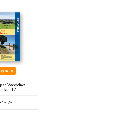
Kopen
ndpad Wandelnet
reekpad 7
€15,75