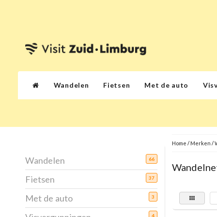
Wandelen
Fietsen
Met de auto
Vis
Home
/
Merken
/
Wandelen
66
Wandelne
Fietsen
37
Met de auto
3
4