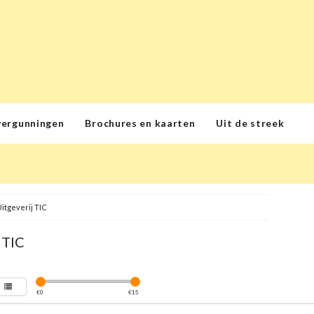
vergunningen
Brochures en kaarten
Uit de streek
itgeverij TIC
 TIC
€
0
€
15