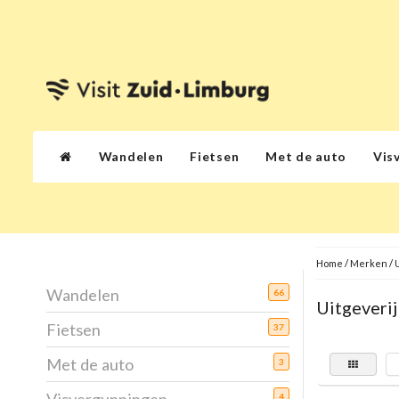
Wandelen
Fietsen
Met de auto
Vis
Home
/
Merken
/
U
Wandelen
66
Uitgeverij
Fietsen
37
Met de auto
3
4