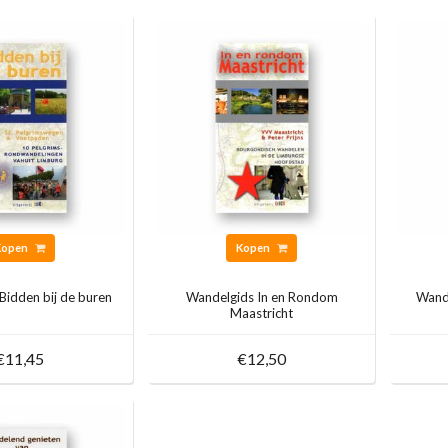
Kopen
Kopen
Bidden bij de buren
Wandelgids In en Rondom
Wande
Maastricht
€11,45
€12,50