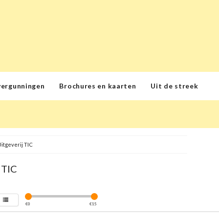
vergunningen
Brochures en kaarten
Uit de streek
itgeverij TIC
 TIC
€
0
€
15