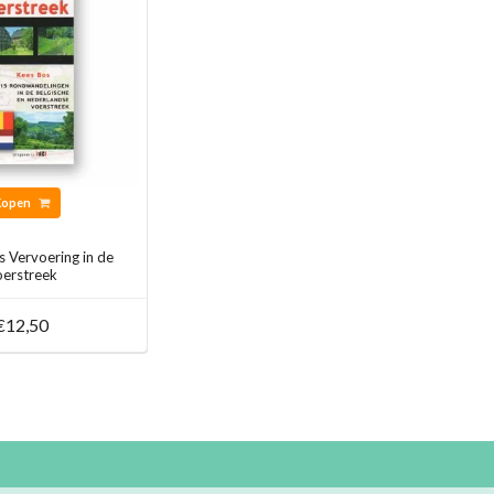
Kopen
 Vervoering in de
oerstreek
€12,50