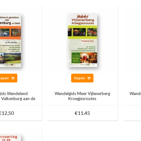
Kopen
Kopen
ids Wandelend
Wandelgids Meer Vijlenerberg
Wande
n Valkenburg aan de
Kroegjesroutes
Geul
€12,50
€11,45