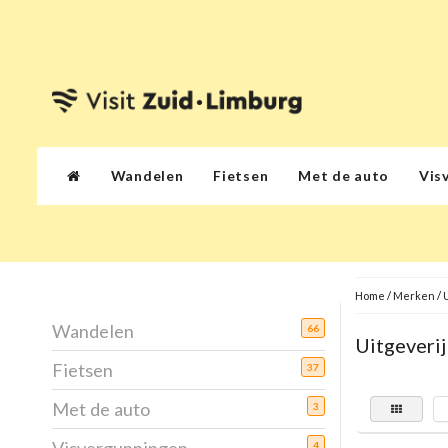
Wandelen
Fietsen
Met de auto
Vis
Home
/
Merken
/
U
Wandelen
66
Uitgeverij
Fietsen
37
Met de auto
3
4