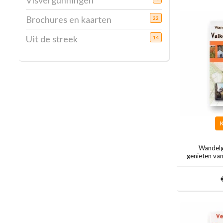
Visvergunningen
Brochures en kaarten
22
Uit de streek
14
Wandelg
genieten va