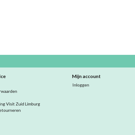
ice
Mijn account
Inloggen
rwaarden
ing Visit Zuid Limburg
etourneren