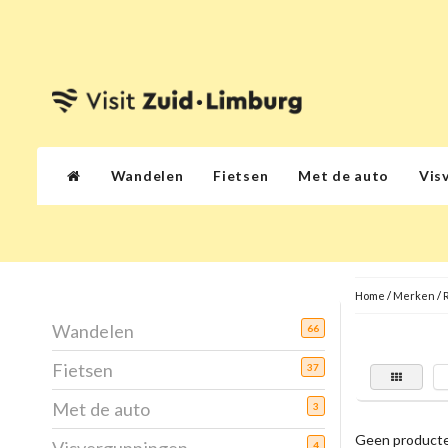
Wandelen
Fietsen
Met de auto
Vis
Home
/
Merken
/
Wandelen
66
Fietsen
37
Met de auto
3
Geen producte
4