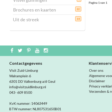
Visvergunningen
Pagina 1 van 1
Brochures en kaarten
22
Uit de streek
14
Contactgegevens
Klantenserv
Visit Zuid-Limburg
Over ons
Algemene voo
Walramplein 6
Disclaimer
6301 DD Valkenburg a/d Geul
Privacy verklar
info@visitzuidlimburg.nl
Verzenden & r
043- 609 8500
KvK nummer: 14063449
BTW nummer: NL807531650B01