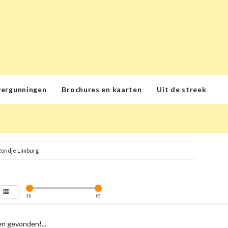
vergunningen
Brochures en kaarten
Uit de streek
Rondje Limburg
€
0
€
5
n gevonden!...