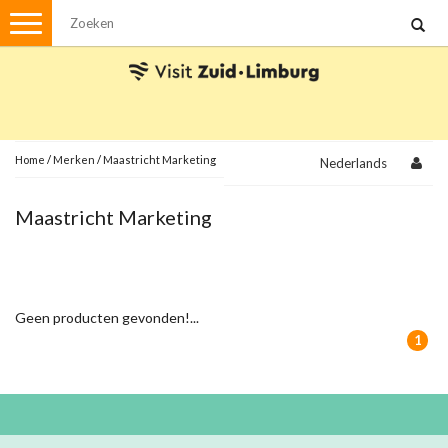
Menu
Wandelen
Stadswandelingen
Fietsen
Met de auto
Home
/
Merken
/
Maastricht Marketing
Nederlands
Visvergunningen
Maastricht Marketing
Brochures en kaarten
Plattegronden
Uit de streek
Geen producten gevonden!...
Spellen
1
Streekpakketten
Kerstpakketten
Ansichtkaarten