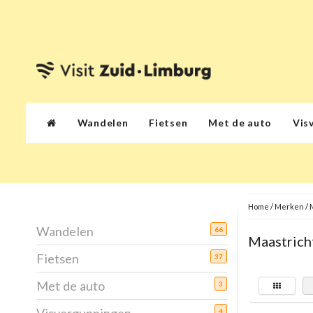
Wandelen
Fietsen
Met de auto
Vis
Home
/
Merken
/
Wandelen
66
Maastrich
Fietsen
37
Met de auto
3
4