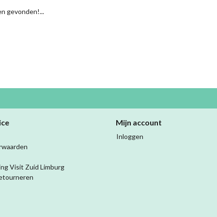
n gevonden!...
ice
Mijn account
Inloggen
rwaarden
ing Visit Zuid Limburg
etourneren