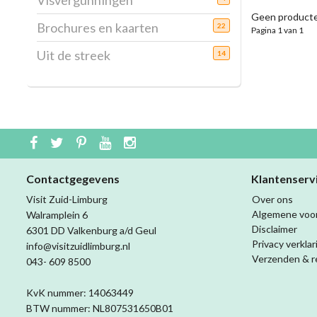
Visvergunningen
Geen producte
Brochures en kaarten
22
Pagina 1 van 1
Uit de streek
14
Contactgegevens
Klantenserv
Visit Zuid-Limburg
Over ons
Algemene voo
Walramplein 6
Disclaimer
6301 DD Valkenburg a/d Geul
Privacy verklar
info@visitzuidlimburg.nl
Verzenden & r
043- 609 8500
KvK nummer: 14063449
BTW nummer: NL807531650B01