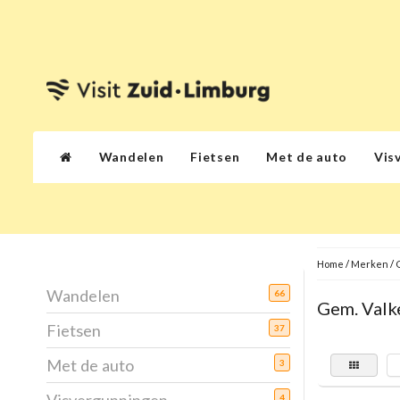
Wandelen
Fietsen
Met de auto
Vis
Home
/
Merken
/
Wandelen
66
Gem. Valk
Fietsen
37
Met de auto
3
4