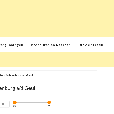
vergunningen
Brochures en kaarten
Uit de streek
Gem. Valkenburg a/d Geul
enburg a/d Geul
€
0
€
5