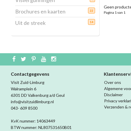
Visvergunningen
Geen producte
Brochures en kaarten
22
Pagina 1 van 1
Uit de streek
14
Contactgegevens
Klantenserv
Visit Zuid-Limburg
Over ons
Algemene voo
Walramplein 6
Disclaimer
6301 DD Valkenburg a/d Geul
Privacy verklar
info@visitzuidlimburg.nl
Verzenden & r
043- 609 8500
KvK nummer: 14063449
BTW nummer: NL807531650B01