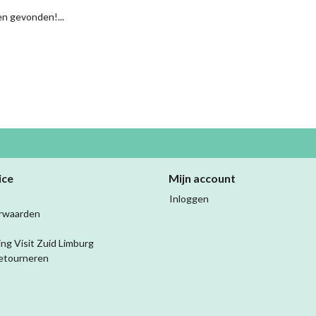
n gevonden!...
ice
Mijn account
Inloggen
rwaarden
ing Visit Zuid Limburg
etourneren