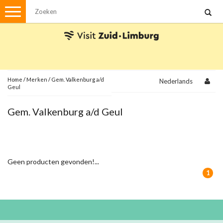
Menu
Wandelen
Stadswandelingen
Fietsen
Met de auto
Home
/
Merken
/
Gem. Valkenburg a/d
Nederlands
Geul
Visvergunningen
Gem. Valkenburg a/d Geul
Brochures en kaarten
Plattegronden
Uit de streek
Geen producten gevonden!...
Spellen
1
Streekpakketten
Kerstpakketten
Ansichtkaarten