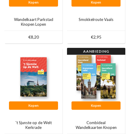
Kopen
Kopen
Wandelkaart Parkstad
Smokkelroute Vaals
Knopen Lopen
€8,20
€2,95
AANBIEDING
Kopen
Kopen
't Sjunste op de Welt
Combideal
Kerkrade
Wandelkaarten Knopen
Lopen