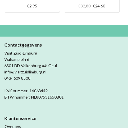
€2,95
€32,80
€24,60
Contactgegevens
Visit Zuid-Limburg
Walramplein 6
6301 DD Valkenburg a/d Geul
info@visitzuidlimburg.nl
043- 609 8500
KvK nummer: 14063449
BTW nummer: NL807531650B01
Klantenservice
Over ons