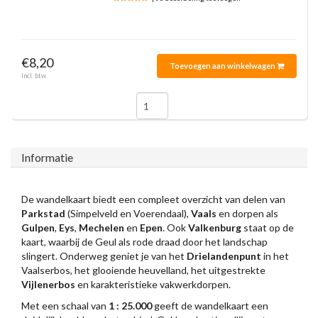
€8,20
Toevoegen aan winkelwagen
Incl. btw
Informatie
De wandelkaart biedt een compleet overzicht van delen van
Parkstad
(Simpelveld en Voerendaal),
Vaals
en dorpen als
Gulpen
,
Eys
,
Mechelen
en
Epen
. Ook
Valkenburg
staat op de
kaart, waarbij de Geul als rode draad door het landschap
slingert. Onderweg geniet je van het
Drielandenpunt
in het
Vaalserbos, het glooiende heuvelland, het uitgestrekte
Vijlenerbos
en karakteristieke vakwerkdorpen.
Met een schaal van
1 : 25.000
geeft de wandelkaart een