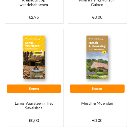
Kruistocht op
Kuieren langs kunst in
wandelschoenen
Gulpen
€2,95
€0,00
Kopen
Kopen
Langs Vuursteen in het
Mesch & Moerslag
Savelsbos
€0,00
€0,00