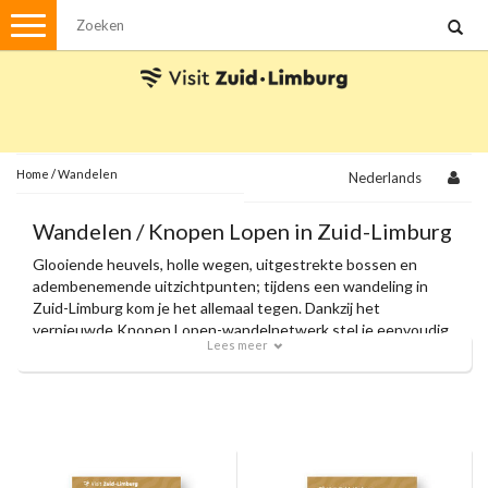
Menu
Wandelen
Stadswandelingen
Fietsen
Met de auto
Home
/
Wandelen
Nederlands
Visvergunningen
Wandelen / Knopen Lopen in Zuid-Limburg
Glooiende heuvels, holle wegen, uitgestrekte bossen en
Brochures en kaarten
adembenemende uitzichtpunten; tijdens een wandeling in
Zuid-Limburg kom je het allemaal tegen. Dankzij het
Plattegronden
Uit de streek
vernieuwde Knopen Lopen-wandelnetwerk stel je eenvoudig
Lees meer
je eigen route samen en volg je moeiteloos de knooppunten.
Spellen
Met onze officiële wandelkaarten en zorgvuldig
samengestelde themaroutes ontdek je de allermooiste
plekjes van de regio.
Streekpakketten
Kerstpakketten
Ansichtkaarten