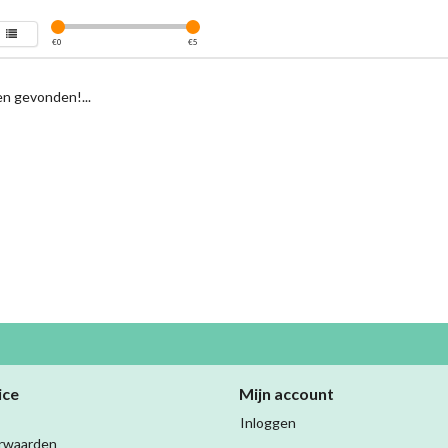
€
0
€
5
n gevonden!...
ice
Mijn account
Inloggen
rwaarden