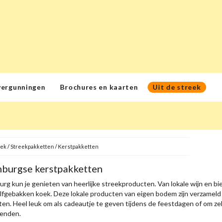
vergunningen
Brochures en kaarten
Uit de streek
eek
/
Streekpakketten
/
Kerstpakketten
mburgse kerstpakketten
urg kun je genieten van heerlijke streekproducten. Van lokale wijn en bie
lfgebakken koek. Deze lokale producten van eigen bodem zijn verzameld 
en. Heel leuk om als cadeautje te geven tijdens de feestdagen of om ze
rienden.