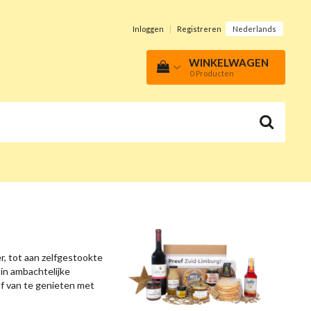
Inloggen
|
Registreren
Nederlands
WINKELWAGEN
0
Producten
r, tot aan zelfgestookte
in ambachtelijke
lf van te genieten met