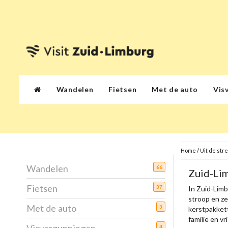
Wandelen
Fietsen
Met de auto
Vis
Home
/
Uit de str
Wandelen
66
Zuid-Li
Fietsen
37
In Zuid-Limb
stroop en ze
Met de auto
3
kerstpakkett
familie en v
4