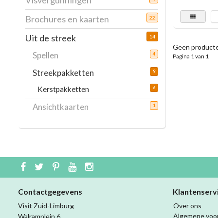
Visvergunningen
Brochures en kaarten
22
Uit de streek
14
Geen producte
Spellen
4
Pagina 1 van 1
Streekpakketten
9
Kerstpakketten
6
Ansichtkaarten
1
Contactgegevens
Klantenserv
Visit Zuid-Limburg
Over ons
Algemene voo
Walramplein 6