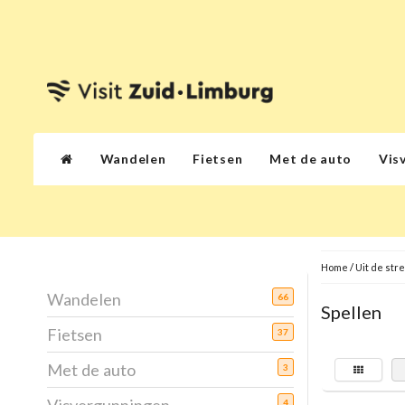
Wandelen
Fietsen
Met de auto
Vis
Home
/
Uit de str
Wandelen
66
Spellen
Fietsen
37
Met de auto
3
4