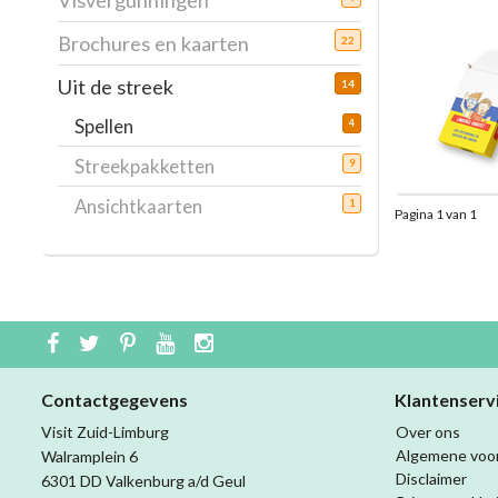
Visvergunningen
Brochures en kaarten
22
Uit de streek
14
Spellen
4
Streekpakketten
9
Ansichtkaarten
1
Pagina 1 van 1
Contactgegevens
Klantenserv
Visit Zuid-Limburg
Over ons
Algemene voo
Walramplein 6
Disclaimer
6301 DD Valkenburg a/d Geul