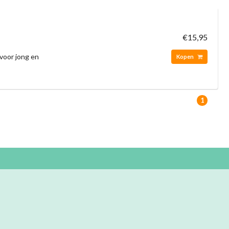
€15,95
voor jong en
Kopen
1