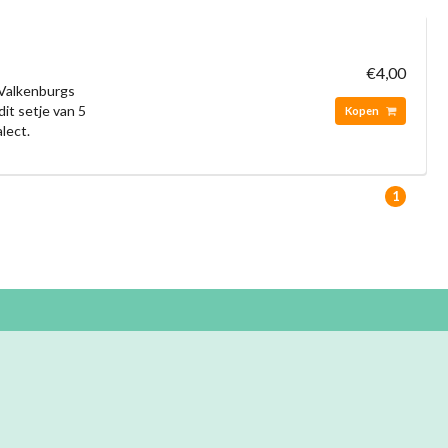
€4,00
 Valkenburgs
dit setje van 5
Kopen
lect.
1