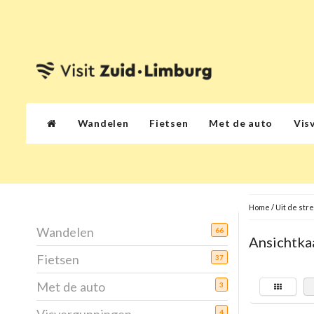
Wandelen
Fietsen
Met de auto
Vis
Home
/
Uit de str
Wandelen
66
Ansichtka
Fietsen
37
Met de auto
3
4