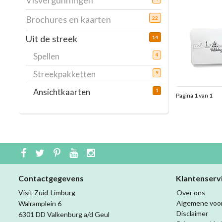
Visvergunningen
Brochures en kaarten
22
Uit de streek
14
Spellen
4
Streekpakketten
9
Ansichtkaarten
1
Pagina 1 van 1
Contactgegevens
Klantenserv
Visit Zuid-Limburg
Over ons
Algemene voo
Walramplein 6
Disclaimer
6301 DD Valkenburg a/d Geul