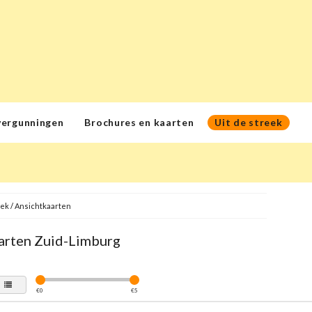
vergunningen
Brochures en kaarten
Uit de streek
eek
/
Ansichtkaarten
arten Zuid-Limburg
€
0
€
5