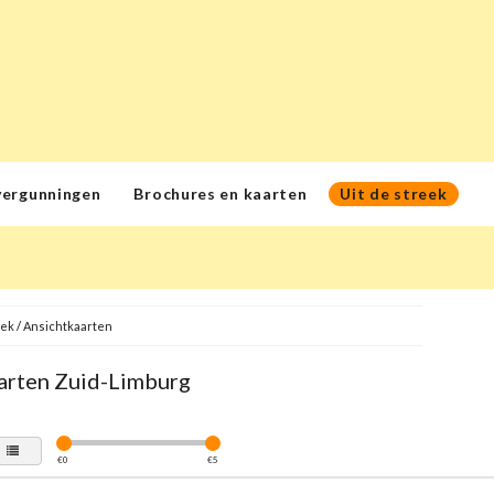
vergunningen
Brochures en kaarten
Uit de streek
eek
/
Ansichtkaarten
arten Zuid-Limburg
€
0
€
5