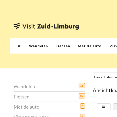
Wandelen
Fietsen
Met de auto
Vis
Home
/
Uit de str
Wandelen
66
Ansichtka
Fietsen
37
Met de auto
3
4