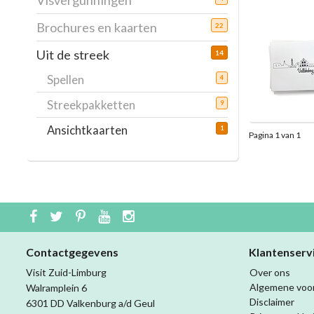
Visvergunningen
Brochures en kaarten
22
Uit de streek
14
Spellen
4
Streekpakketten
9
Ansichtkaarten
1
Pagina 1 van 1
Contactgegevens
Klantenserv
Visit Zuid-Limburg
Over ons
Algemene voo
Walramplein 6
Disclaimer
6301 DD Valkenburg a/d Geul