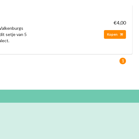
€4,00
 Valkenburgs
dit setje van 5
Kopen
lect.
1