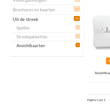
Visvergunningen
Brochures en kaarten
22
Uit de streek
14
Spellen
4
Streekpakketten
9
Ansichtkaarten
1
Ansichtka
Pagina 1 van 1