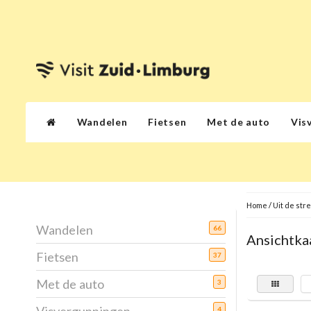
Wandelen
Fietsen
Met de auto
Vis
Home
/
Uit de str
Wandelen
66
Ansichtka
Fietsen
37
Met de auto
3
4