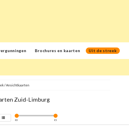
vergunningen
Brochures en kaarten
Uit de streek
eek
/
Ansichtkaarten
arten Zuid-Limburg
€
0
€
5